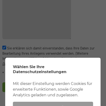
Sie erklären sich damit einverstanden, dass Ihre Daten zur
Bearbeitung Ihres Anliegens verwendet werden. (Weitere
Informationen und Widerrufshinweise gibt es in der
Datenschutzerklärung
.)
Wählen Sie Ihre
Datenschutzeinstellungen
* Pflichtfelder
Mit dieser Einstellung werden Cookies für
Notwendig
Mit dieser Einstellung werden
absenden
erweiterte Funktionen, sowie Google
erforderliche Cookies zur korrekten Darstellung der
Website geladen.
Analytics geladen und zugelassen.